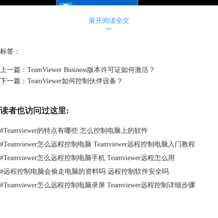
展开阅读全文
︾
标签：
上一篇：
TeamViewer Business版本许可证如何激活？
下一篇：
TeamViewer如何控制伙伴设备？
图2：画图
如要打开白板控件，请于会话运行期间，在远程控制窗口中单击通信|白
板。然后，选择工具，在远程控制窗口内画图。链接伙伴同伴可在屏幕上
读者也访问过这里:
画图。
#
Teamviewer的特点有哪些 怎么控制电脑上的软件
想要获取授权，开始商用新体验，点此
获取TeamViewer授权
。
通过保存按钮，您可将图片另存为截屏。通过单击删除按钮，可删除所有
#
Teamviewer怎么远程控制电脑 Teamviewer远程控制电脑入门教程
图片。提供以下工具：
#
Teamviewer怎么远程控制电脑手机 Teamviewer远程怎么用
开关：用来显示/隐藏所有先前的图画，并允许/拒绝参加者画
#
远程控制电脑会偷走电脑的资料吗 远程控制软件安全吗
图。
#
Teamviewer怎么远程控制电脑录屏 Teamviewer远程控制详细步骤
控制模式：用来暂停画图模式，并允许您以常规方式控制计算机。右
击桌面也可达到同样的目的。
画笔工具：该工具可用来让你徒手画图，右击该图标，可调整橡皮擦