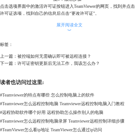
点击选项界面中的激活许可证按钮进入TeamViewer的网页，找到并点击
许可证选项，找到自己的信息后点击“更改许可证”。
展开阅读全文
︾
标签：
上一篇：
被控端如何无需确认即可被远程连接？
下一篇：
许可证密钥更新后无法工作，我该怎么办？
读者也访问过这里:
#
Teamviewer的特点有哪些 怎么控制电脑上的软件
#
Teamviewer怎么远程控制电脑 Teamviewer远程控制电脑入门教程
#
远程协助软件哪个好用 远程协助怎么操作别人的电脑
#
Teamviewer怎么远程控制电脑录屏 Teamviewer远程控制详细步骤
#
TeamViewer怎么看ip地址 TeamViewer怎么通过ip访问
图2：激活步骤二
在弹出的窗口中，点击使用旧许可证密钥激活，输入你的激活码，这样你