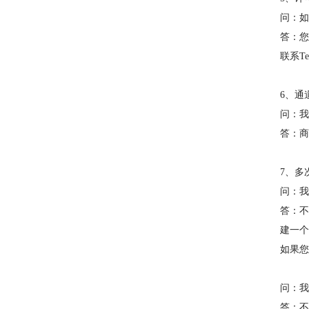
问：如
答：您
联系T
6、通
问：我
答：商
7、多
问：我
答：不
建一个
如果您
问：我
答：不