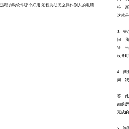
远程协助软件哪个好用 远程协助怎么操作别人的电脑
答：新
这就是
3、登
问：我
答：当
设备时
4、商
问：我
答：此
如前所
完成的
5、许