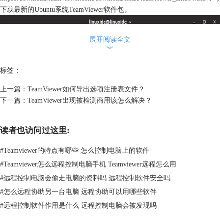
下载最新的Ubuntu系统TeamViewer软件包。
展开阅读全文
︾
标签：
图3：Ubuntu系统安装TeamViewer步骤二
上一篇：
TeamViewer如何导出选项注册表文件？
下载完成后，就需要进行安装了。使用gdebi命令安装软件包，输入$ sudo
下一篇：
TeamViewer出现被检测商用该怎么解决？
gdebi teamviewer_amd64.deb，之后的过程可能会出现提示，只需要回复y
即可。
读者也访问过这里:
#
Teamviewer的特点有哪些 怎么控制电脑上的软件
#
Teamviewer怎么远程控制电脑手机 Teamviewer远程怎么用
#
远程控制电脑会偷走电脑的资料吗 远程控制软件安全吗
图4：Ubuntu系统安装TeamViewer步骤三
这样我们的TeamViewer就在Ubuntu操作系统中安装成功了，那么该如何
#
怎么远程协助另一台电脑 远程协助可以用哪些软件
打开TeamViewer呢？
#
远程控制软件作用是什么 远程控制电脑会被发现吗
其实很简单，只要在开始菜单找到TeamViewer，启动就可以了。（也可