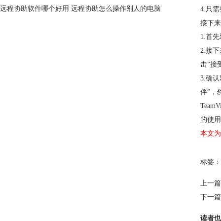
远程协助软件哪个好用 远程协助怎么操作别人的电脑
4.只
接下来
1.首
2.接
击“接
3.确
伴”，
TeamV
的使用
本文为
标签：
上一篇
下一篇
读者也