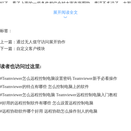
好了，看了上面的一些条件相信会对大家有所帮助，废话不多说了，大家
观看视频学习一下吧！
展开阅读全文
最后插一下，如果想要购买软件的许可证，可以咨询网站右侧的客服哦。
︾
本文为原创，转载请注明网址：
http://www.yuanchengxiezuo.com/jiaocheng/jclan-hx.html
。
标签：
上一篇：
通过无人值守访问展开协作
下一篇：
自定义客户模块
读者也访问过这里:
#
Teamviewer怎么远程控制电脑设置密码 Teamviewer新手必看操作
#
Teamviewer的特点有哪些 怎么控制电脑上的软件
#
Teamviewer怎么远程控制电脑 Teamviewer远程控制电脑入门教程
#
好用的远程控制软件有哪些 怎么设置远程控制电脑
#
远程协助软件哪个好用 远程协助怎么操作别人的电脑