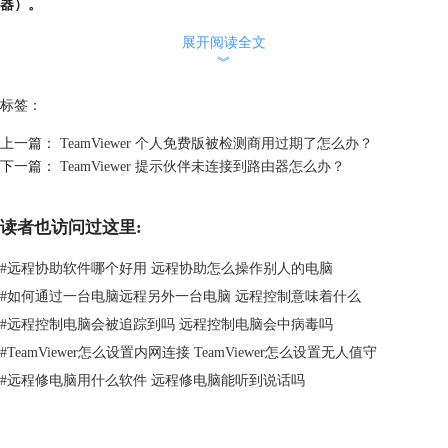
器）。
4.使用个人免费版远程连接，频繁的断线连线。
展开阅读全文
），TeamViewer官方服务器崩溃也会导致此类问题的出现。
︾
平时在使用软件的时候，难免会遇到各种各样的问题。别担心，咨询客服
或加入TeamViewer交流群也许会帮助到你哦。除此之外，你还可以持续
标签：
关注
TeamViewer
中文网站，中国总代理网站支持官网正版查询。
本文为原创，转载请注明网址：
http://www.yuanchengxiezuo.com/wenti/tv-
上一篇：
TeamViewer 个人免费版被检测商用过期了怎么办？
dx.html
。
下一篇：
TeamViewer 提示伙伴未连接到路由器怎么办？
读者也访问过这里:
#
远程协助软件哪个好用 远程协助怎么操作别人的电脑
#
如何通过一台电脑远程另外一台电脑 远程控制意味着什么
#
远程控制电脑会被追踪到吗 远程控制电脑会中病毒吗
#
TeamViewer怎么设置内网连接 TeamViewer怎么设置无人值守
#
远程修电脑用什么软件 远程修电脑能听到说话吗