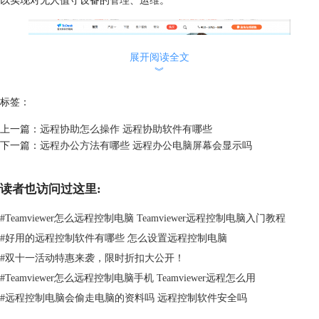
以实现对无人值守设备的管理、运维。
展开阅读全文
︾
标签：
上一篇：
远程协助怎么操作 远程协助软件有哪些
下一篇：
远程办公方法有哪些 远程办公电脑屏幕会显示吗
图2.ToDesk
第三个软件向日葵，相信国内用户对其耳熟能详，操作简单，适配6大主
读者也访问过这里:
流系统及国产系统，远程控制电脑手机更具兼容性，配置告警策略，触发
#
Teamviewer怎么远程控制电脑 Teamviewer远程控制电脑入门教程
告警立即推送给指定人员处理，防止因设备异常而影响正常业务。
#
好用的远程控制软件有哪些 怎么设置远程控制电脑
#
双十一活动特惠来袭，限时折扣大公开！
#
Teamviewer怎么远程控制电脑手机 Teamviewer远程怎么用
#
远程控制电脑会偷走电脑的资料吗 远程控制软件安全吗