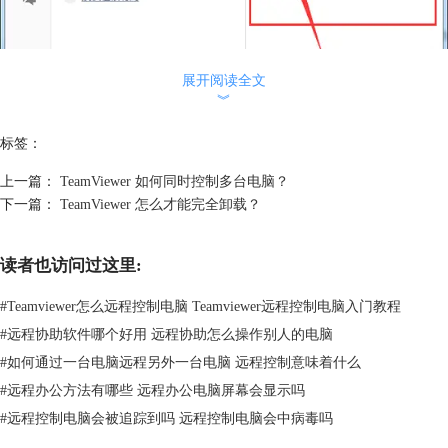
展开阅读全文
︾
图2：控制远程计算机窗口
远程成功后，可以看到如图所示的画面。点击上方工具栏中的全屏化按
标签：
钮，就可以成功将远程窗口变为全屏了，再次点击就会恢复窗口模式。
上一篇：
TeamViewer 如何同时控制多台电脑？
下一篇：
TeamViewer 怎么才能完全卸载？
图3：点击全屏小按钮
读者也访问过这里:
#
Teamviewer怎么远程控制电脑 Teamviewer远程控制电脑入门教程
#
远程协助软件哪个好用 远程协助怎么操作别人的电脑
图4：点击查看中的全屏大按钮
#
如何通过一台电脑远程另外一台电脑 远程控制意味着什么
如果本地计算机和远程计算机的分辨率不同，也会造成全屏窗口中图标的
#
远程办公方法有哪些 远程办公电脑屏幕会显示吗
变化，解决方法为调整为更佳匹配分辨率，参考：
TeamViewer如何调整
#
远程控制电脑会被追踪到吗 远程控制电脑会中病毒吗
分辨率？
以上就是如何将TeamViewer远程窗口变为全屏模式的教程，是不是很简