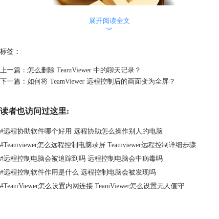
展开阅读全文
︾
标签：
上一篇：
怎么删除 TeamViewer 中的聊天记录？
图2：购买TeamViewer正版
下一篇：
如何将 TeamViewer 远程控制后的画面变为全屏？
操作步骤如下：
你需要在你的计算机安装TeamViewer软件，并且让你的客户
下载
TeamViewer
，这里小编需要声明的是：有些用户不想在自己电脑上安装
读者也访问过这里:
乱七八糟的软件，TeamViewer正好可以解决这个问题，双击安装程序后
#
远程协助软件哪个好用 远程协助怎么操作别人的电脑
选择“仅运行”即可。使用完后直接关闭软件，不会占用你电脑的任何空
间。
#
Teamviewer怎么远程控制电脑录屏 Teamviewer远程控制详细步骤
#
远程控制电脑会被追踪到吗 远程控制电脑会中病毒吗
#
远程控制软件作用是什么 远程控制电脑会被发现吗
#
TeamViewer怎么设置内网连接 TeamViewer怎么设置无人值守