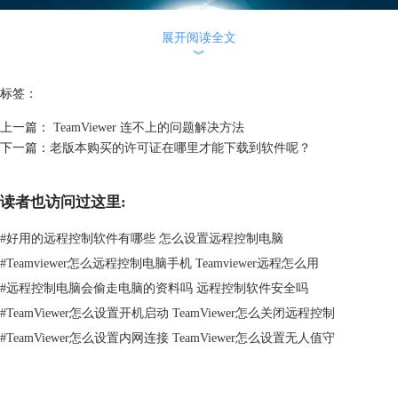
展开阅读全文
︾
标签：
上一篇：
TeamViewer 连不上的问题解决方法
下一篇：
老版本购买的许可证在哪里才能下载到软件呢？
读者也访问过这里:
#
好用的远程控制软件有哪些 怎么设置远程控制电脑
#
Teamviewer怎么远程控制电脑手机 Teamviewer远程怎么用
#
远程控制电脑会偷走电脑的资料吗 远程控制软件安全吗
#
TeamViewer怎么设置开机启动 TeamViewer怎么关闭远程控制
图2：TeamViewer在访问时的访问保护
#
TeamViewer怎么设置内网连接 TeamViewer怎么设置无人值守
除了伙伴ID之外，TeamViewer还会生成会话密码，该密码在软件每次启
动时都会更改，这提供了额外的安全保护，以防止远程系统受到未经授权
的访问。安全性相关功能(如文件传输等)需要远程伙伴另外进行手动确