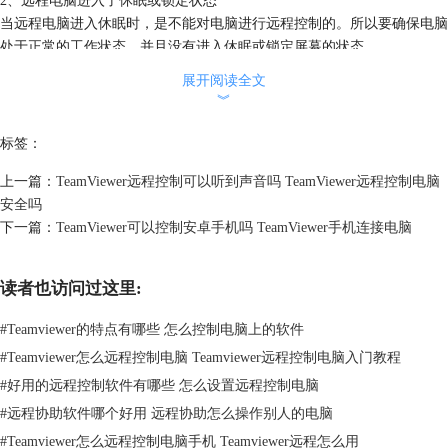
2、远程电脑进入了休眠或锁定状态
当远程电脑进入休眠时，是不能对电脑进行远程控制的。所以要确保电脑
处于正常的工作状态，并且没有进入休眠或锁定屏幕的状态。
展开阅读全文
︾
标签：
上一篇：
TeamViewer远程控制可以听到声音吗 TeamViewer远程控制电脑
安全吗
下一篇：
TeamViewer可以控制安卓手机吗 TeamViewer手机连接电脑
读者也访问过这里:
图2：休眠状态
#
Teamviewer的特点有哪些 怎么控制电脑上的软件
3、TeamViewer版本不兼容
#
Teamviewer怎么远程控制电脑 Teamviewer远程控制电脑入门教程
TeamViewer版本与电脑系统之间不能兼容，无法打开TeamViewer。
#
好用的远程控制软件有哪些 怎么设置远程控制电脑
4、网络问题
#
远程协助软件哪个好用 远程协助怎么操作别人的电脑
进行TeamViewer远程连接时，要确保两台电脑的网络都可连接，并且网
络稳定。
#
Teamviewer怎么远程控制电脑手机 Teamviewer远程怎么用