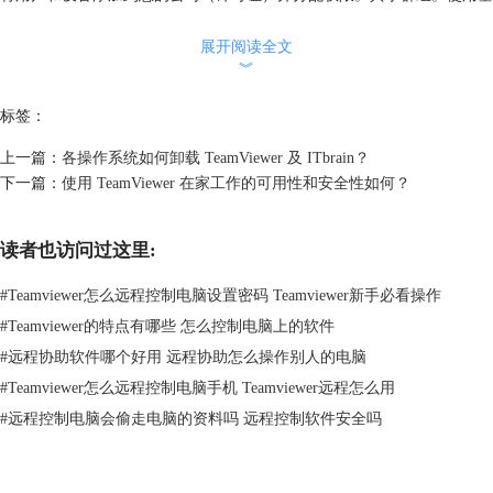
于策略的设置管理设备，并查看必要的设备信息，即使处于脱机状态也可
以。启用安全访问控制连接设备，不需要密码。
展开阅读全文
6.会话录像
︾
录制远程控制或会议会话（包括声音、IP 语音、视频和网络摄像头图
标签：
像），并可轻松转换为 AVI 视频格式。会话录音也可以强制执行。
7.远程打印
上一篇：
各操作系统如何卸载 TeamViewer 及 ITbrain？
方便地使用远程计算机控制本地打印机打印全彩色文件。TeamViewer 会
下一篇：
使用 TeamViewer 在家工作的可用性和安全性如何？
自动检测本地安装的打印机。
8.无人值守访问
安装 TeamViewer Host，实现对无人值守计算机/服务器的永久访问，或使
读者也访问过这里:
用适用于 Android 的 TeamViewer Host 访问智能手机、销售点设备或公共
#
Teamviewer怎么远程控制电脑设置密码 Teamviewer新手必看操作
显示等 Android 设备，以及实现电池和数据高效使用的 Eco Mode。
对软件的使用有问题，欢迎
下载TeamViewer
并咨询官方客服400-8765-
#
Teamviewer的特点有哪些 怎么控制电脑上的软件
888。
#
远程协助软件哪个好用 远程协助怎么操作别人的电脑
本文为原创，转载请注明网址：
#
Teamviewer怎么远程控制电脑手机 Teamviewer远程怎么用
http://www.yuanchengxiezuo.com/zhishi/tv13-xztx.html
。
#
远程控制电脑会偷走电脑的资料吗 远程控制软件安全吗