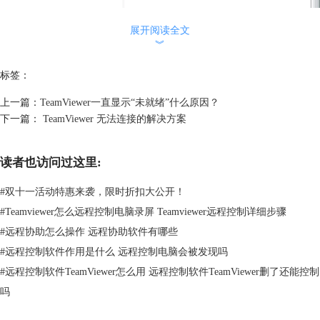
展开阅读全文
︾
标签：
上一篇：
TeamViewer一直显示“未就绪”什么原因？
下一篇：
TeamViewer 无法连接的解决方案
读者也访问过这里:
图2：尝试控制桌面
3.接着使用鼠标单击
TeamViewer
控制界面上方的动作选项卡，打开之后
#
双十一活动特惠来袭，限时折扣大公开！
接着将右侧侧的“发送组合键”一栏勾选上。选好之后接着单击左侧
#
Teamviewer怎么远程控制电脑录屏 Teamviewer远程控制详细步骤
的“Ctr+alt+delete”按钮。注意顺序，一定不要点错了。
#
远程协助怎么操作 远程协助软件有哪些
#
远程控制软件作用是什么 远程控制电脑会被发现吗
#
远程控制软件TeamViewer怎么用 远程控制软件TeamViewer删了还能控制
吗