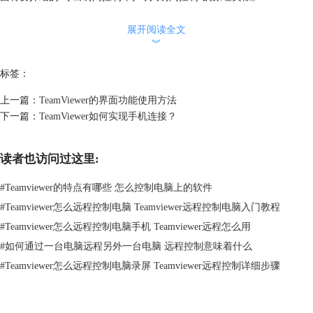
2）至您的计算机（即你连接到他人的计算机）：呼出访问控制可令您在
建立连接时进行限制。
展开阅读全文
︾
想知道如何控制伙伴的计算机，参考：
TeamViewer如何控制伙伴设备
。
当建立连接时，你可在高级类别的其他|选项下为当前会话设置默认访问
标签：
模式或选择默认模式以外的模式。对于呼出连接，TeamViewer提供下列
访问模式：
上一篇：
TeamViewer的界面功能使用方法
下一篇：
TeamViewer如何实现手机连接？
读者也访问过这里:
#
Teamviewer的特点有哪些 怎么控制电脑上的软件
#
Teamviewer怎么远程控制电脑 Teamviewer远程控制电脑入门教程
#
Teamviewer怎么远程控制电脑手机 Teamviewer远程怎么用
#
如何通过一台电脑远程另外一台电脑 远程控制意味着什么
#
Teamviewer怎么远程控制电脑录屏 Teamviewer远程控制详细步骤