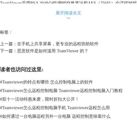
TeamViewer采用RSA 2048公钥/密钥交换算法和AES（256位）会话端对端
加密技术，每次访问都会生成随机密码，还支持双重验证，并且通过受信
展开阅读全文
任设备以及黑白名单功能实现访问控制。
︾
四、世界通用
TeamViewer自带可选30多种的语言版本，可以支持国际键盘，这使其成
标签：
为世界通用的理想解决方案。想知道如何使用TeamViewer，请参考：
上一篇：
在手机上共享屏幕，更专业的远程协助软件
TeamViewer如何发起会话
。
下一篇：
恶意软件是如何滥用 TeamViewer 的？
五、试用和个人用途完全免费
读者也访问过这里:
#
Teamviewer的特点有哪些 怎么控制电脑上的软件
#
Teamviewer怎么远程控制电脑 Teamviewer远程控制电脑入门教程
#
双十一活动特惠来袭，限时折扣大公开！
#
Teamviewer怎么远程控制电脑手机 Teamviewer远程怎么用
#
如何通过一台电脑远程另外一台电脑 远程控制意味着什么