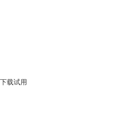
Raspberry Pi版TeamViewer
远程控制计算机，
并与远程计算机进行双向文件传输。
如用于商业用途，
请遵守许可注意事项。
下载试用
TeamViewer
经典案例